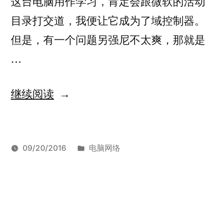
这台电脑用作学习，肯定会跟微软的活动
目录打交道，我便让它成为了域控制器。
但是，有一个问题另强尼不太爽，那就是
…
“在
继续阅读
域
控
发
09/20/2016
电脑网络
制
发
布
标
在
Armstrong
域
有
器
布
于
签：
域
控
1
上
者：
控
制
条
制
器
评
、
启
器
硬
论