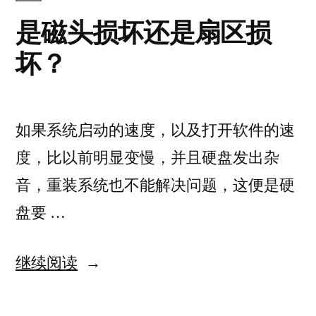
用
上
盘
是磁头损坏还是扇区损
启
硬
坏？
用
盘
硬
的
盘
的
写
如果系统启动的速度，以及打开软件的速
写
入
入
度，比以前明显变慢，并且硬盘发出杂
缓
缓
音，重装系统也不能解决问题，这便是硬
存
存”
盘要 …
“是
继续阅读
磁