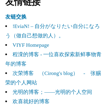
友情链接
迹
友链交换
!EviaN! – 自分がなりたい自分になろ
う（做自己想做的人）。
VIYF Homepage
程溁的博客 - 一位喜欢探索新鲜事物青
年的博客
次荣博客 （Cirong's blog） - 张赐
荣的个人网站
光明的博客；——光明的个人空间
欢喜就好的博客