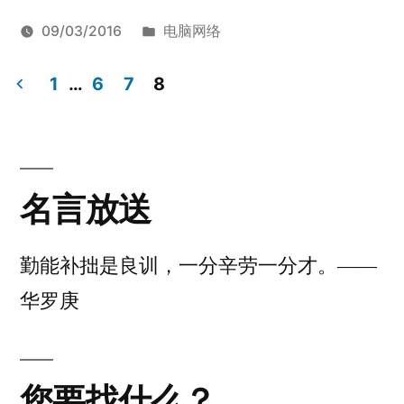
头
发
09/03/2016
电脑网络
损
发
布
标
于
Armstrong
硬
留
坏
布
于
签：
是
1
…
6
7
8
盘
下
还
者：
磁
评
文
头
论
是
章
损
扇
坏
分
名言放送
还
区
页
是
损
扇
勤能补拙是良训，一分辛劳一分才。——
坏？”
区
华罗庚
损
坏？
您要找什么？