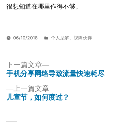
很想知道在哪里作得不够。
发
06/10/2018
个人见解
、
视障伙伴
发
布
标
Armstrong
视
布
于
签：
障
者：
同
下
下一篇文章
学
、
一
手机分享网络导致流量快速耗尽
文
视
篇
障
上
上一篇文章
章
文
学
一
儿童节，如何度过？
章：
导
生
、
篇
视
文
航
障
章：
教