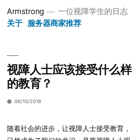
跳
Armstrong
一位视障学生的日志
至
关于
服务器商家推荐
内
容
视障人士应该接受什么样
的教育？
06/10/2018
发
Armstrong
于
留
布
视
下
者：
随着社会的进步，让视障人士接受教育，
障
评