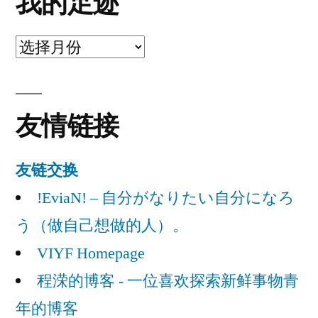
我的足迹
我
的
足
友情链接
迹
友链交换
!EviaN! – 自分がなりたい自分になろ
う（做自己想做的人）。
VIYF Homepage
程溁的博客 - 一位喜欢探索新鲜事物青
年的博客