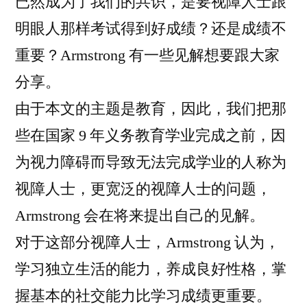
已然成为了我们的共识，是要视障人士跟
人
论
士
明眼人那样考试得到好成绩？还是成绩不
应
重要？Armstrong 有一些见解想要跟大家
该
分享。
接
受
由于本文的主题是教育，因此，我们把那
什
些在国家 9 年义务教育学业完成之前，因
么
样
为视力障碍而导致无法完成学业的人称为
的
视障人士，更宽泛的视障人士的问题，
教
Armstrong 会在将来提出自己的见解。
育？
对于这部分视障人士，Armstrong 认为，
学习独立生活的能力，养成良好性格，掌
握基本的社交能力比学习成绩更重要。