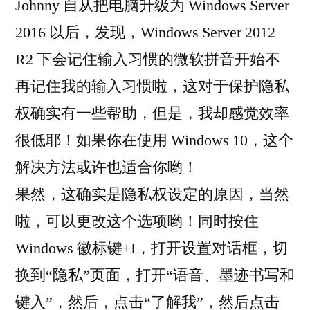
者：
Johnny 自从把电脑升级为 Windows Server
Windows
评
2016 以后，发现，Windows Server 2012
Server
论
2016
R2 下会记住输入习惯的微软拼音开始不
的
再记住我的输入习惯啦，这对于保护隐私
微
权确实有一些帮助，但是，我却感觉效率
软
拼
很低耶！如果你在使用 Windows 10，这个
音
解决方法或许也适合你哟！
输
入
果然，这确实是隐私权设定的原因，当然
法
啦，可以更改这个选项哟！同时按住
记
Windows 徽标键+I，打开设置对话框，切
住
输
换到“隐私”页面，打开“语音、墨迹书写和
入
键入”，然后，点击“了解我”，然后点击
习