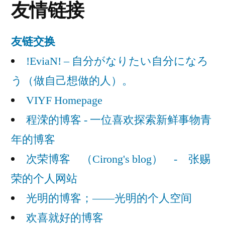
友情链接
迹
友链交换
!EviaN! – 自分がなりたい自分になろ
う（做自己想做的人）。
VIYF Homepage
程溁的博客 - 一位喜欢探索新鲜事物青
年的博客
次荣博客 （Cirong's blog） - 张赐
荣的个人网站
光明的博客；——光明的个人空间
欢喜就好的博客