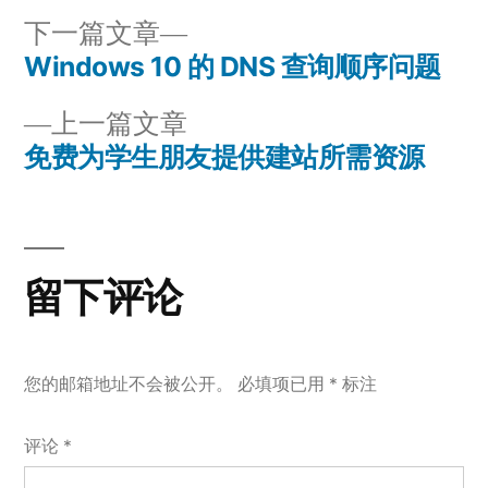
者：
拼
下
下一篇文章
音
一
Windows 10 的 DNS 查询顺序问题
文
篇
上
上一篇文章
章
文
一
免费为学生朋友提供建站所需资源
章：
导
篇
文
航
章：
留下评论
您的邮箱地址不会被公开。
必填项已用
*
标注
评论
*