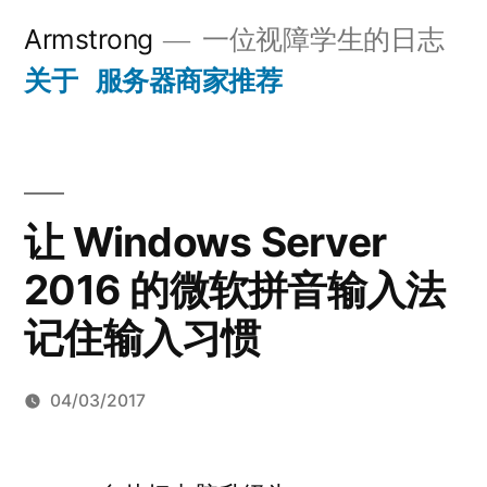
跳
Armstrong
一位视障学生的日志
至
关于
服务器商家推荐
内
容
让 Windows Server
2016 的微软拼音输入法
记住输入习惯
04/03/2017
发
Armstrong
于
留
布
让
下