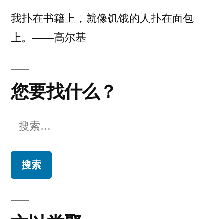
安
我扑在书籍上，就像饥饿的人扑在面包
装
上。——高尔基
WinGet
的
方
法
您要找什么？
搜
索：