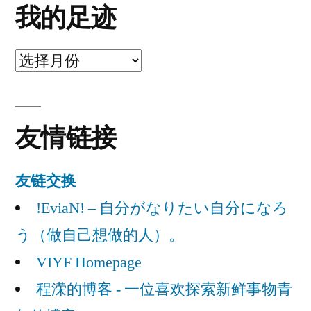
我的足迹
我
的
足
友情链接
迹
友链交换
!EviaN! – 自分がなりたい自分になろ
う（做自己想做的人）。
VIYF Homepage
程溁的博客 - 一位喜欢探索新鲜事物青