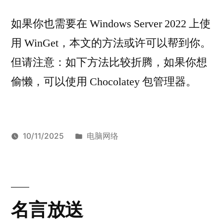
如果你也需要在 Windows Server 2022 上使
用 WinGet，本文的方法或许可以帮到你。
但请注意：如下方法比较折腾，如果你想
偷懒，可以使用 Chocolatey 包管理器。
发
10/11/2025
电脑网络
发
布
标
于
Armstrong
Windows
留
布
于
签：
在
Server
下
者：
Windows
2022
评
、
Server
WinGet
论
名言放送
2022
上