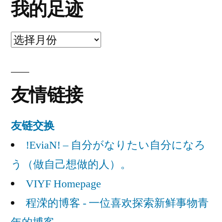
我的足迹
我
的
足
友情链接
迹
友链交换
!EviaN! – 自分がなりたい自分になろ
う（做自己想做的人）。
VIYF Homepage
程溁的博客 - 一位喜欢探索新鲜事物青