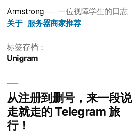
跳
Armstrong
一位视障学生的日志
至
关于
服务器商家推荐
内
容
标签存档：
Unigram
从注册到删号，来一段说
走就走的 Telegram 旅
行！