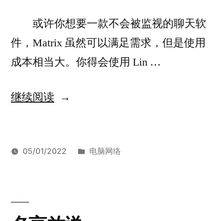
或许你想要一款不会被监视的聊天软
件，Matrix 虽然可以满足需求，但是使用
成本相当大。你得会使用 Lin …
“从
继续阅读
注
册
发
05/01/2022
电脑网络
到
发
布
标
于
viyf
Telegram
留
、
删
布
于
签：
从
Unigram
下
、
号，
者：
注
即
评
册
时
论
来
到
通