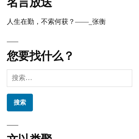
名言放送
一
删
讯
号，
段
人生在勤，不索何获？——_张衡
来
说
一
走
段
说
您要找什么？
就
走
走
就
搜
走
的
索：
的
Telegram
Telegram
旅
旅
行！
行！”