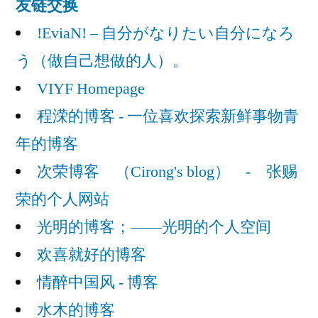
友链交换
!EviaN! – 自分がなりたい自分になろ
う（做自己想做的人）。
VIYF Homepage
程溁的博客 - 一位喜欢探索新鲜事物青
年的博客
次荣博客 （Cirong's blog） - 张赐
荣的个人网站
光明的博客；——光明的个人空间
欢喜就好的博客
情醉中国风 - 博客
水木的博客