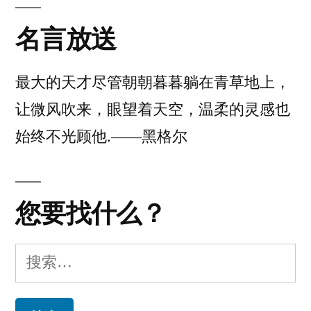
Office
365
论
、
伙
名言放送
365
Thunderbird
伴，
的
小
不
最大的天才尽管朝朝暮暮躺在青草地上，
伙
要
让微风吹来，眼望着天空，温柔的灵感也
伴，
再
不
始终不光顾他.——黑格尔
要
用
再
密
用
您要找什么？
密
码
码
登
登
搜
录
录
索：
IMAP
IMAP
服