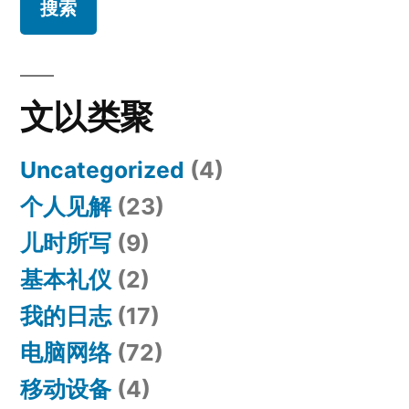
服
务
务
器
了。
器
OAuth2
文以类聚
了。
身
份
OAuth2
Uncategorized
(4)
验
身
证
个人见解
(23)
份
既
儿时所写
(9)
安
验
全
基本礼仪
(2)
证
又
我的日志
(17)
简
既
电脑网络
(72)
单
安
移动设备
(4)
全