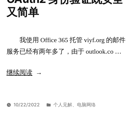
又简单
我使用 Office 365 托管 viyf.org 的邮件
服务已经有两年多了，由于 outlook.co …
“使
继续阅读
用
Office
发
10/22/2022
个人见解
、
电脑网络
365
发
布
标
于
Armstrong
IMAP
留
、
的
布
于
签：
使
OAuth2
下
、
小
者：
用
Office
评