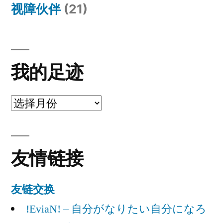
视障伙伴
(21)
又
简
单”
我的足迹
我
的
足
友情链接
迹
友链交换
!EviaN! – 自分がなりたい自分になろ