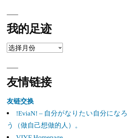
我的足迹
我
的
足
友情链接
迹
友链交换
!EviaN! – 自分がなりたい自分になろ
う（做自己想做的人）。
VIYF Homepage