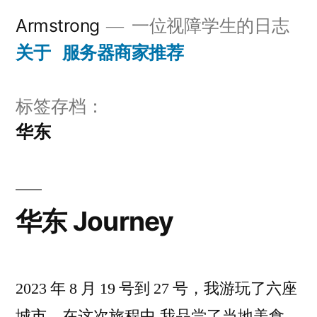
跳
Armstrong
一位视障学生的日志
至
关于
服务器商家推荐
内
容
标签存档：
华东
华东 Journey
2023 年 8 月 19 号到 27 号，我游玩了六座
城市。在这次旅程中,我品尝了当地美食，