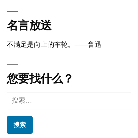
者：
东
旅
评
Journey
行
论
名言放送
不满足是向上的车轮。——鲁迅
您要找什么？
搜
索：