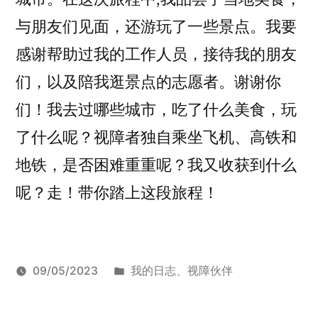
与朋友们见面，还游玩了一些景点。我要
感谢帮助过我的工作人员，接待我的朋友
们，以及陪我逛景点的志愿者。谢谢你
们！我去过哪些城市，吃了什么美食，玩
了什么呢？视障者独自乘坐飞机、高铁和
地铁，是否困难重重呢？我又收获到什么
呢？走！带你踏上这段旅程！
发
09/05/2023
我的日志
、
视障伙伴
发
布
标
于
Armstrong
华
留
布
于
签：
华
东
下
、